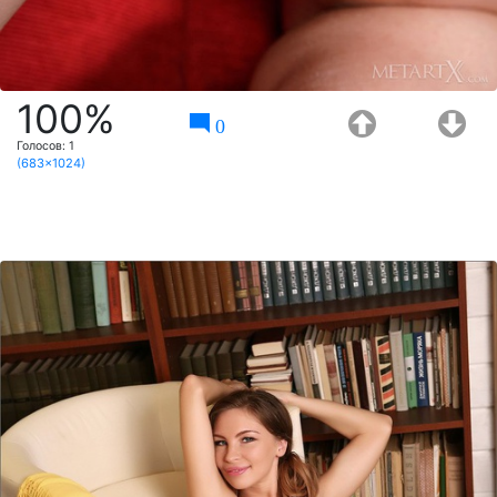
100%
0
Голосов:
1
(683x1024)