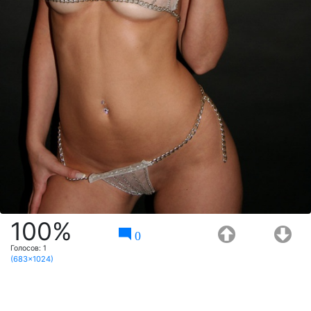
100%
0
Голосов:
1
(683x1024)