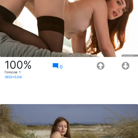
100%
0
Голосов:
1
(800x534)