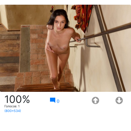
100%
0
Голосов:
1
(800x534)