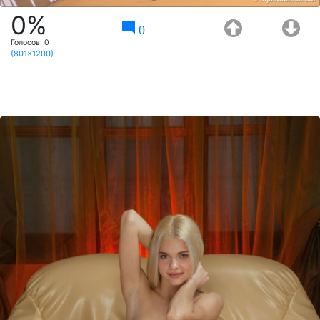
0%
0
Голосов:
0
(801x1200)