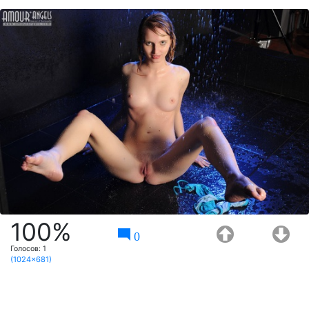
100%
0
Голосов:
1
(1024x681)