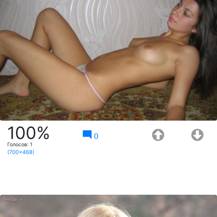
100%
0
Голосов:
1
(700x468)