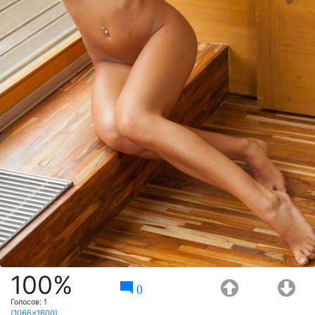
100%
0
Голосов:
1
(1066x1600)