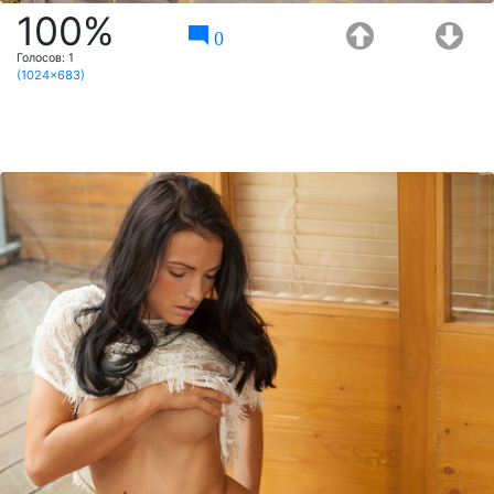
100%
0
Голосов:
1
(1024x683)